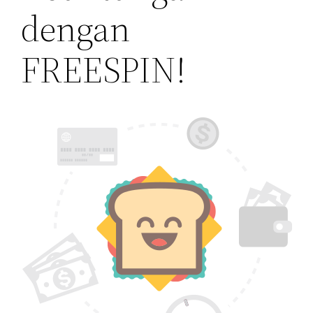
dengan
FREESPIN!