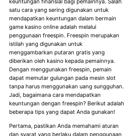
keuntungan finansial bagi pemainnya. Salah
satu cara yang sering digunakan untuk
mendapatkan keuntungan dalam bermain
game kasino online adalah melalui
penggunaan freespin. Freespin merupakan
istilah yang digunakan untuk
menggambarkan putaran gratis yang
diberikan oleh kasino kepada pemainnya.
Dengan menggunakan freespin, pemain
dapat memutar gulungan pada mesin slot
tanpa harus menggunakan uang sungguhan.
Jadi, bagaimana cara mendapatkan
keuntungan dengan freespin? Berikut adalah
beberapa tips yang dapat Anda gunakan!
Pertama, pastikan Anda memahami aturan
dan syarat yang berlaku dalam penggunaan