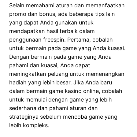
Selain memahami aturan dan memanfaatkan
promo dan bonus, ada beberapa tips lain
yang dapat Anda gunakan untuk
mendapatkan hasil terbaik dalam
penggunaan freespin. Pertama, cobalah
untuk bermain pada game yang Anda kuasai.
Dengan bermain pada game yang Anda
pahami dan kuasai, Anda dapat
meningkatkan peluang untuk memenangkan
hadiah yang lebih besar. Jika Anda baru
dalam bermain game kasino online, cobalah
untuk memulai dengan game yang lebih
sederhana dan pahami aturan dan
strateginya sebelum mencoba game yang
lebih kompleks.