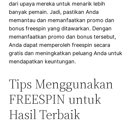
dari upaya mereka untuk menarik lebih
banyak pemain. Jadi, pastikan Anda
memantau dan memanfaatkan promo dan
bonus freespin yang ditawarkan. Dengan
memanfaatkan promo dan bonus tersebut,
Anda dapat memperoleh freespin secara
gratis dan meningkatkan peluang Anda untuk
mendapatkan keuntungan.
Tips Menggunakan
FREESPIN untuk
Hasil Terbaik