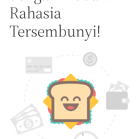
Rahasia
Tersembunyi!