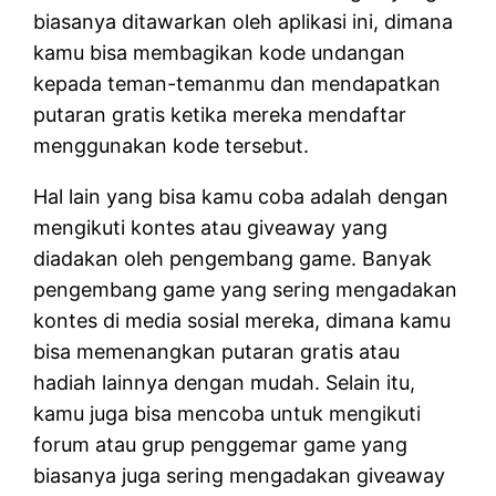
biasanya ditawarkan oleh aplikasi ini, dimana
kamu bisa membagikan kode undangan
kepada teman-temanmu dan mendapatkan
putaran gratis ketika mereka mendaftar
menggunakan kode tersebut.
Hal lain yang bisa kamu coba adalah dengan
mengikuti kontes atau giveaway yang
diadakan oleh pengembang game. Banyak
pengembang game yang sering mengadakan
kontes di media sosial mereka, dimana kamu
bisa memenangkan putaran gratis atau
hadiah lainnya dengan mudah. Selain itu,
kamu juga bisa mencoba untuk mengikuti
forum atau grup penggemar game yang
biasanya juga sering mengadakan giveaway