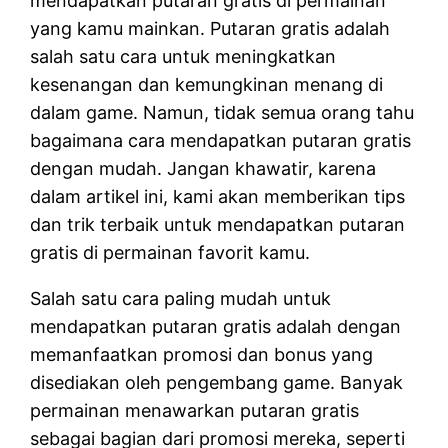
mendapatkan putaran gratis di permainan
yang kamu mainkan. Putaran gratis adalah
salah satu cara untuk meningkatkan
kesenangan dan kemungkinan menang di
dalam game. Namun, tidak semua orang tahu
bagaimana cara mendapatkan putaran gratis
dengan mudah. Jangan khawatir, karena
dalam artikel ini, kami akan memberikan tips
dan trik terbaik untuk mendapatkan putaran
gratis di permainan favorit kamu.
Salah satu cara paling mudah untuk
mendapatkan putaran gratis adalah dengan
memanfaatkan promosi dan bonus yang
disediakan oleh pengembang game. Banyak
permainan menawarkan putaran gratis
sebagai bagian dari promosi mereka, seperti