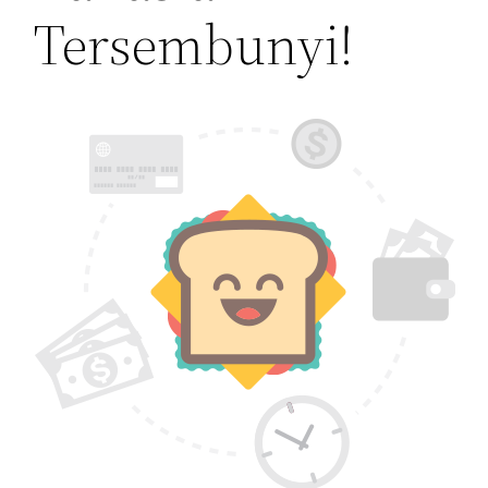
Tersembunyi!