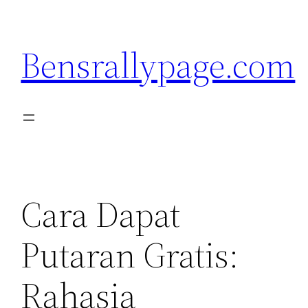
Skip
to
Bensrallypage.com
content
Cara Dapat
Putaran Gratis:
Rahasia