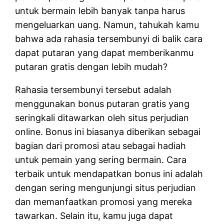
untuk bermain lebih banyak tanpa harus
mengeluarkan uang. Namun, tahukah kamu
bahwa ada rahasia tersembunyi di balik cara
dapat putaran yang dapat memberikanmu
putaran gratis dengan lebih mudah?
Rahasia tersembunyi tersebut adalah
menggunakan bonus putaran gratis yang
seringkali ditawarkan oleh situs perjudian
online. Bonus ini biasanya diberikan sebagai
bagian dari promosi atau sebagai hadiah
untuk pemain yang sering bermain. Cara
terbaik untuk mendapatkan bonus ini adalah
dengan sering mengunjungi situs perjudian
dan memanfaatkan promosi yang mereka
tawarkan. Selain itu, kamu juga dapat