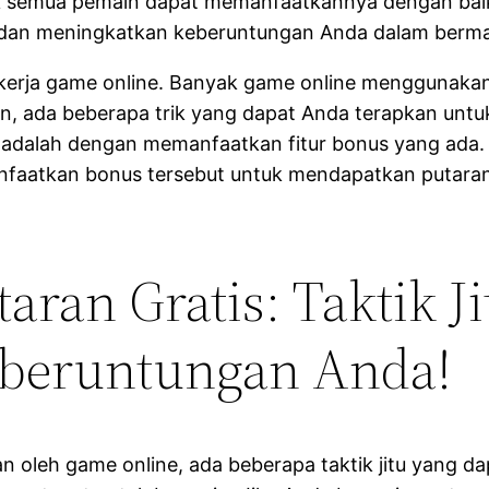
k semua pemain dapat memanfaatkannya dengan baik.
s dan meningkatkan keberuntungan Anda dalam berm
kerja game online. Banyak game online menggunak
, ada beberapa trik yang dapat Anda terapkan unt
a adalah dengan memanfaatkan fitur bonus yang ada
anfaatkan bonus tersebut untuk mendapatkan putara
aran Gratis: Taktik J
beruntungan Anda!
 oleh game online, ada beberapa taktik jitu yang 