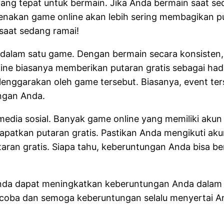
 yang tepat untuk bermain. Jika Anda bermain saat 
ikarenakan game online akan lebih sering membagikan 
 saat sedang ramai!
en dalam satu game. Dengan bermain secara konsiste
line biasanya memberikan putaran gratis sebagai had
elenggarakan oleh game tersebut. Biasanya, event t
ngan Anda.
edia sosial. Banyak game online yang memiliki akun m
atkan putaran gratis. Pastikan Anda mengikuti aku
ran gratis. Siapa tahu, keberuntungan Anda bisa b
 Anda dapat meningkatkan keberuntungan Anda dala
coba dan semoga keberuntungan selalu menyertai A