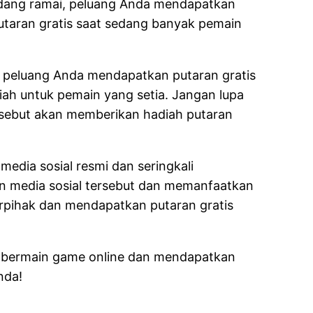
sedang ramai, peluang Anda mendapatkan
putaran gratis saat sedang banyak pemain
n, peluang Anda mendapatkan putaran gratis
iah untuk pemain yang setia. Jangan lupa
ersebut akan memberikan hadiah putaran
edia sosial resmi dan seringkali
n media sosial tersebut dan memanfaatkan
erpihak dan mendapatkan putaran gratis
m bermain game online dan mendapatkan
nda!