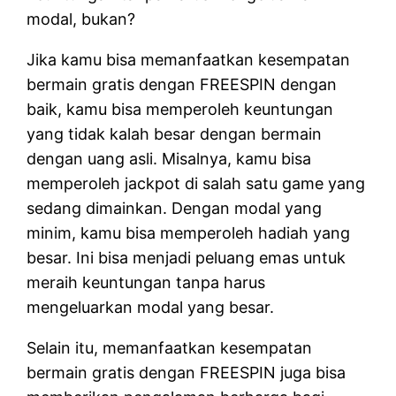
modal, bukan?
Jika kamu bisa memanfaatkan kesempatan
bermain gratis dengan FREESPIN dengan
baik, kamu bisa memperoleh keuntungan
yang tidak kalah besar dengan bermain
dengan uang asli. Misalnya, kamu bisa
memperoleh jackpot di salah satu game yang
sedang dimainkan. Dengan modal yang
minim, kamu bisa memperoleh hadiah yang
besar. Ini bisa menjadi peluang emas untuk
meraih keuntungan tanpa harus
mengeluarkan modal yang besar.
Selain itu, memanfaatkan kesempatan
bermain gratis dengan FREESPIN juga bisa