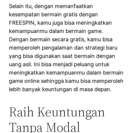
Selain itu, dengan memanfaatkan
kesempatan bermain gratis dengan
FREESPIN, kamu juga bisa meningkatkan
kemampuanmu dalam bermain game.
Dengan bermain secara gratis, kamu bisa
memperoleh pengalaman dan strategi baru
yang bisa digunakan saat bermain dengan
uang asli. Ini bisa menjadi peluang untuk
meningkatkan kemampuanmu dalam bermain
game online sehingga kamu bisa memperoleh
lebih banyak keuntungan di masa depan.
Raih Keuntungan
Tanpa Modal