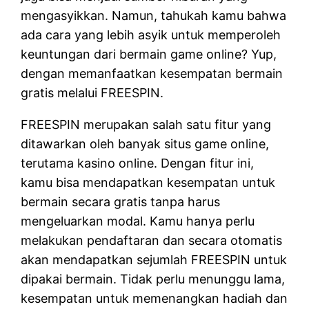
mengasyikkan. Namun, tahukah kamu bahwa
ada cara yang lebih asyik untuk memperoleh
keuntungan dari bermain game online? Yup,
dengan memanfaatkan kesempatan bermain
gratis melalui FREESPIN.
FREESPIN merupakan salah satu fitur yang
ditawarkan oleh banyak situs game online,
terutama kasino online. Dengan fitur ini,
kamu bisa mendapatkan kesempatan untuk
bermain secara gratis tanpa harus
mengeluarkan modal. Kamu hanya perlu
melakukan pendaftaran dan secara otomatis
akan mendapatkan sejumlah FREESPIN untuk
dipakai bermain. Tidak perlu menunggu lama,
kesempatan untuk memenangkan hadiah dan